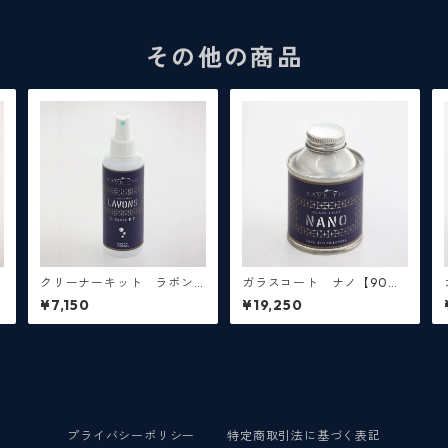
その他の商品
クリーナーキット ラボン
ガラスコート ナノ【90m
【160mL】
L】※3台程度施工可能、ガ
¥7,150
¥19,250
ラスコーティング剤
プライバシーポリシー
特定商取引法に基づく表記